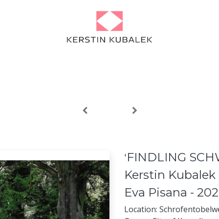
Portfolio
Projects
About
Artist Diary
News
Contact
FINDLING SC
​'
Kerstin Kubalek
Eva Pisana - 20
Location: Schrofentobel