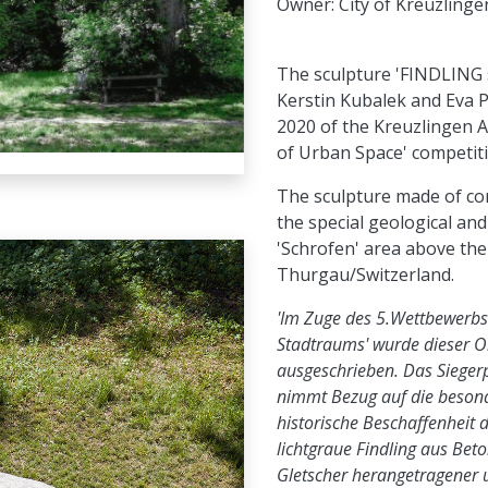
Owner: City of Kreuzlinge
The sculpture 'FINDLING 
Kerstin Kubalek and Eva P
2020 of the Kreuzlingen 
of Urban Space' competiti
The sculpture made of co
the special geological and
'Schrofen' area above the
Thurgau/Switzerland.
'Im Zuge des 5.Wettbewerbs
Stadtraums' wurde dieser O
ausgeschrieben. Das Sieger
nimmt Bezug auf die beson
historische Beschaffenheit d
lichtgraue Findling aus Bet
Gletscher herangetragener 