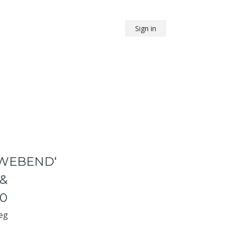
Sign in
HWEBEND‘
 &
20
weg